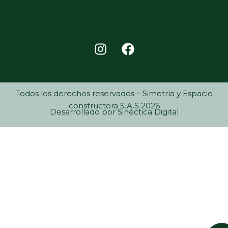
I
F
n
a
s
c
t
e
a
b
Todos los derechos reservados – Simetría y Espacio
g
o
constructora S.A.S 2026
Desarrollado por Sinéctica Digital
r
o
a
k
m